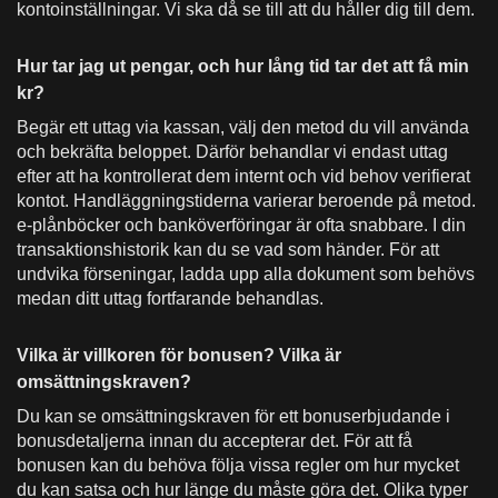
kontoinställningar. Vi ska då se till att du håller dig till dem.
Hur tar jag ut pengar, och hur lång tid tar det att få min
kr?
Begär ett uttag via kassan, välj den metod du vill använda
och bekräfta beloppet. Därför behandlar vi endast uttag
efter att ha kontrollerat dem internt och vid behov verifierat
kontot. Handläggningstiderna varierar beroende på metod.
e-plånböcker och banköverföringar är ofta snabbare. I din
transaktionshistorik kan du se vad som händer. För att
undvika förseningar, ladda upp alla dokument som behövs
medan ditt uttag fortfarande behandlas.
Vilka är villkoren för bonusen? Vilka är
omsättningskraven?
Du kan se omsättningskraven för ett bonuserbjudande i
bonusdetaljerna innan du accepterar det. För att få
bonusen kan du behöva följa vissa regler om hur mycket
du kan satsa och hur länge du måste göra det. Olika typer