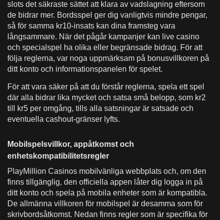
slots det säkraste sättet att klara av vadslagning eftersom
de bidrar mer. Bordsspel ger dig vanligtvis mindre pengar,
så för samma kr10-insats kan dina framsteg vara
långsammare. När det pågår kampanjer kan live casino
och specialspel ha olika eller begränsade bidrag. För att
följa reglerna, var noga uppmärksam på bonusvillkoren på
ditt konto och informationspanelen för spelet.
För att vara säker på att du förstår reglerna, spela ett spel
där alla bidrar lika mycket och satsa små belopp, som kr2
till kr5 per omgång, tills alla satsningar är satsade och
eventuella cashout-gränser lyfts.
Mobilspelsvillkor, appåtkomst och
enhetskompatibilitetsregler
PlayMillion Casinos mobilvänliga webbplats och, om den
finns tillgänglig, den officiella appen låter dig logga in på
ditt konto och spela på mobila enheter som är kompatibla.
De allmänna villkoren för mobilspel är desamma som för
skrivbordsåtkomst. Nedan finns regler som är specifika för