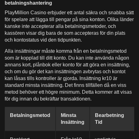
betalningshantering
PlayMillion Casino erbjuder ett antal säkra och snabba sätt
för spelare att lägga till pengar på sina konton. Olika länder
kanske inte accepterar alla betalningsmetoder, och
kassören visar dig bara de som accepteras för din plats
och kontostatus vid den tidpunkten.
Alla insättningar måste komma från en betalningsmetod
som är kopplad till ditt konto. Du kan inte använda någon
annans kort, plånbok eller konto för att göra en insättning,
och om du gör det kan insättningen avbrytas och kontot
kan låsas tills kontroller är gjorda. Insättning kr10 är
standard minsta insättning. Det finns tillfällen då en viss
metod behöver ett högre minimum. Detta kommer att visas
för dig innan du bekräftar transaktionen.
Betalningsmetod
Minsta
Bearbetning
Insättning
Tid