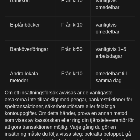
Bankkort
Från kr10
vanligtvis
omedelbar
E-plånböcker
Från kr10
vanligtvis
omedelbar
Banköverföringar
Från kr50
vanligtvis 1–5
arbetsdagar
Andra lokala
Från kr10
omedelbart till
metoder
samma dag
Om ett insättningsförsök avvisas är de vanligaste
orsakerna inte tillräckligt med pengar, bankrestriktioner för
speltransaktioner, säkerhetsutlösare eller felaktiga
kontouppgifter. Om detta händer, prova en annan metod
som visas av kassörskan eller ring din tjänsteleverantör för
att göra transaktionen möjlig. Varje gång du gör en
insättning måste du följa vissa steg: bekräfta beloppet, gå