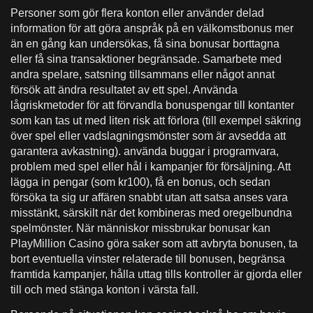
Personer som gör flera konton eller använder delad
information för att göra anspråk på en välkomstbonus mer
än en gång kan undersökas, få sina bonusar borttagna
eller få sina transaktioner begränsade. Samarbete med
andra spelare, satsning tillsammans eller något annat
försök att ändra resultatet av ett spel. Använda
lågriskmetoder för att förvandla bonuspengar till kontanter
som kan tas ut med liten risk att förlora (till exempel säkring
över spel eller vadslagningsmönster som är avsedda att
garantera avkastning). använda buggar i programvara,
problem med spel eller hål i kampanjer för försäljning. Att
lägga in pengar (som kr100), få en bonus, och sedan
försöka ta sig ur affären snabbt utan att satsa anses vara
misstänkt, särskilt när det kombineras med oregelbundna
spelmönster. När människor missbrukar bonusar kan
PlayMillion Casino göra saker som att avbryta bonusen, ta
bort eventuella vinster relaterade till bonusen, begränsa
framtida kampanjer, hålla uttag tills kontroller är gjorda eller
till och med stänga konton i värsta fall.