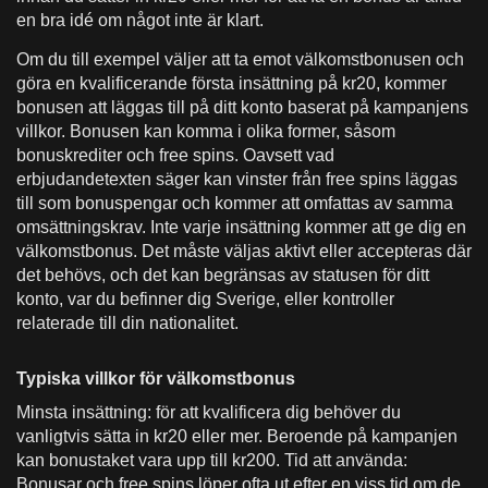
en bra idé om något inte är klart.
Om du till exempel väljer att ta emot välkomstbonusen och
göra en kvalificerande första insättning på kr20, kommer
bonusen att läggas till på ditt konto baserat på kampanjens
villkor. Bonusen kan komma i olika former, såsom
bonuskrediter och free spins. Oavsett vad
erbjudandetexten säger kan vinster från free spins läggas
till som bonuspengar och kommer att omfattas av samma
omsättningskrav. Inte varje insättning kommer att ge dig en
välkomstbonus. Det måste väljas aktivt eller accepteras där
det behövs, och det kan begränsas av statusen för ditt
konto, var du befinner dig Sverige, eller kontroller
relaterade till din nationalitet.
Typiska villkor för välkomstbonus
Minsta insättning: för att kvalificera dig behöver du
vanligtvis sätta in kr20 eller mer. Beroende på kampanjen
kan bonustaket vara upp till kr200. Tid att använda:
Bonusar och free spins löper ofta ut efter en viss tid om de