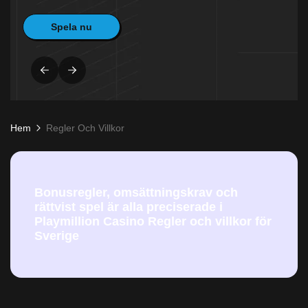
Spela nu
Hem
Regler Och Villkor
Bonusregler, omsättningskrav och
rättvist spel är alla preciserade i
Playmillion Casino Regler och villkor för
Sverige