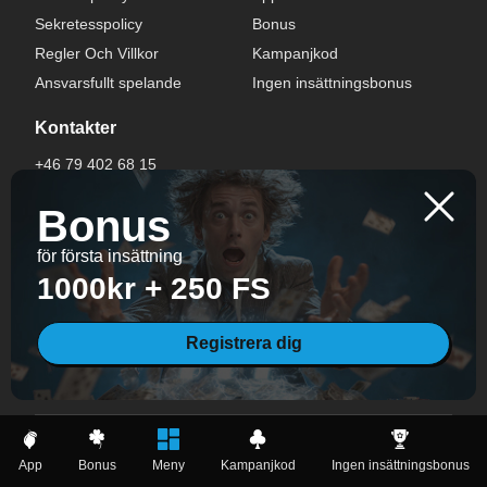
Sekretesspolicy
Bonus
Regler Och Villkor
Kampanjkod
Ansvarsfullt spelande
Ingen insättningsbonus
Kontakter
+46 79 402 68 15
info@playmillion-se.com
Bonus
Spela säkert
för första insättning
Om du märker symtom på spelberoende, sök hjälp från en
1000kr + 250 FS
professionell. Denna webbplats är avsedd för användare
som är 18 år och äldre.
Registrera dig
App
Bonus
Meny
Kampanjkod
Ingen insättningsbonus