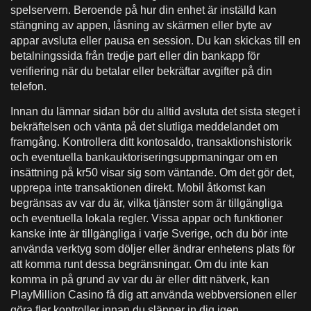
spelservern. Beroende på hur din enhet är inställd kan
stängning av appen, låsning av skärmen eller byte av
appar avsluta eller pausa en session. Du kan skickas till en
betalningssida från tredje part eller din bankapp för
verifiering när du betalar eller bekräftar avgifter på din
telefon.
Innan du lämnar sidan bör du alltid avsluta det sista steget i
bekräftelsen och vänta på det slutliga meddelandet om
framgång. Kontrollera ditt kontosaldo, transaktionshistorik
och eventuella bankauktoriseringsuppmaningar om en
insättning på kr50 visar sig som väntande. Om det gör det,
upprepa inte transaktionen direkt. Mobil åtkomst kan
begränsas av var du är, vilka tjänster som är tillgängliga
och eventuella lokala regler. Vissa appar och funktioner
kanske inte är tillgängliga i varje Sverige, och du bör inte
använda verktyg som döljer eller ändrar enhetens plats för
att komma runt dessa begränsningar. Om du inte kan
komma in på grund av var du är eller ditt nätverk, kan
PlayMillion Casino få dig att använda webbversionen eller
göra fler kontroller innan du släpper in dig igen.