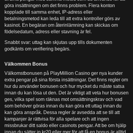
göra insättningen om det finns problem. Flera konton
kopplade till samma enhet, IP-adress eller
betalningsmetod kan leda till att extra kontroller görs av
kasinot. En begäran om återinlämning kan skickas om
födelsedatum, adress eller stavning är fel.
Snabbt svar: uttag kan skjutas upp tills dokumenten
godkänts om verifiering begärs.
Välkommen Bonus
Välkomstbonusen på PlayMillion Casino ger nya kunder
extra pengar på sina första insättningar. Det finns regler om
hur du använder bonusen och hur mycket du måste satsa
innan du kan lösa ut den. Det är viktigt att veta hur bonusen
ges, vilka spel som räknas mot omsättningskrav och vad
som behöver göras innan du kan göra ett uttag innan du
kan göra anspråk. Dessa regler är avsedda att se till att
kampanjer är rättvisa för alla spelare och att ingen
missbrukar ditt saldo eller casinots pengar. Att be om hjälp
innan du sätter in kr20 eller mer för att få en bonus är alltid