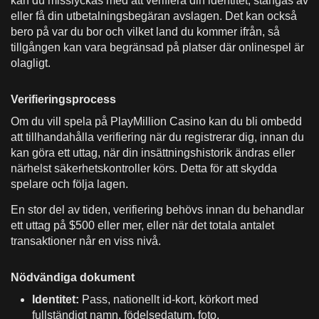
kan du misslyckas med att verifiera din identitet, stängas av
eller få din utbetalningsbegäran avslagen. Det kan också
bero på var du bor och vilket land du kommer ifrån, så
tillgången kan vara begränsad på platser där onlinespel är
olagligt.
Verifieringsprocess
Om du vill spela på PlayMillion Casino kan du bli ombedd
att tillhandahålla verifiering när du registrerar dig, innan du
kan göra ett uttag, när din insättningshistorik ändras eller
närhelst säkerhetskontroller körs. Detta för att skydda
spelare och följa lagen.
En stor del av tiden, verifiering behövs innan du behandlar
ett uttag på $500 eller mer, eller när det totala antalet
transaktioner når en viss nivå.
Nödvändiga dokument
Identitet:
Pass, nationellt id-kort, körkort med
fullständigt namn, födelsedatum, foto,